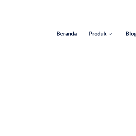
Beranda
Produk
Blo
sults for: Perlindu