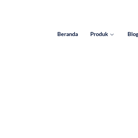
Beranda
Produk
Blo
s for: Keberlanjutan 