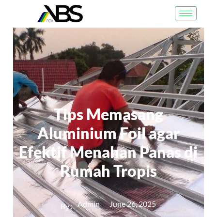
Tips Memasang
Aluminium Foil agar
Efektif Menahan Panas di
Rumah Tropis
Admin
June 26, 2025
By :