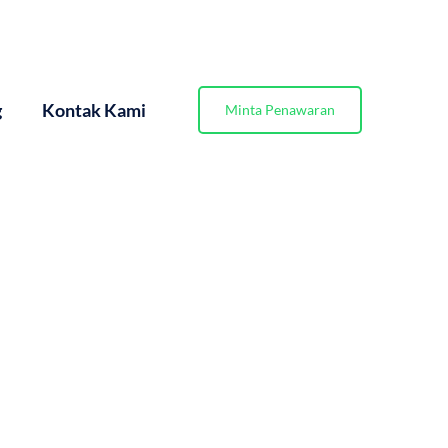
g
Kontak Kami
Minta Penawaran
 Page 4