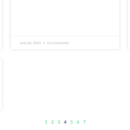
June 26, 2025
No Comments
1
2
3
4
5
6
7