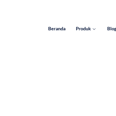
Beranda
Produk
Blo
 Results for: Biaya –